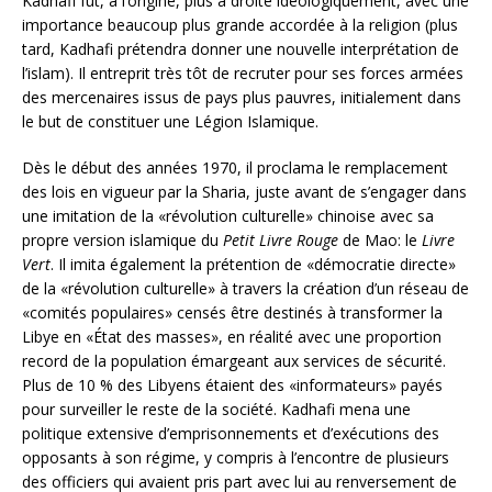
Kadhafi fût, à l’origine, plus à droite idéologiquement, avec une
importance beaucoup plus grande accordée à la religion (plus
tard, Kadhafi prétendra donner une nouvelle interprétation de
l’islam). Il entreprit très tôt de recruter pour ses forces armées
des mercenaires issus de pays plus pauvres, initialement dans
le but de constituer une Légion Islamique.
Dès le début des années 1970, il proclama le remplacement
des lois en vigueur par la Sharia, juste avant de s’engager dans
une imitation de la «révolution culturelle» chinoise avec sa
propre version islamique du
Petit Livre Rouge
de Mao: le
Livre
Vert
. Il imita également la prétention de «démocratie directe»
de la «révolution culturelle» à travers la création d’un réseau de
«comités populaires» censés être destinés à transformer la
Libye en «État des masses», en réalité avec une proportion
record de la population émargeant aux services de sécurité.
Plus de 10 % des Libyens étaient des «informateurs» payés
pour surveiller le reste de la société. Kadhafi mena une
politique extensive d’emprisonnements et d’exécutions des
opposants à son régime, y compris à l’encontre de plusieurs
des officiers qui avaient pris part avec lui au renversement de