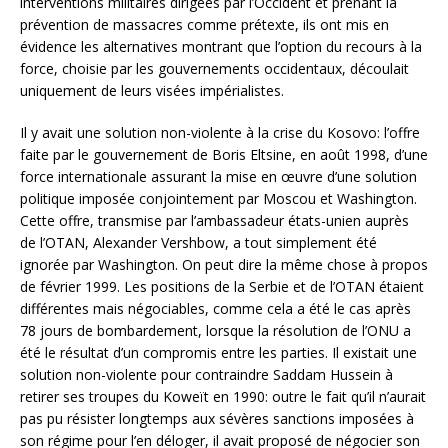
interventions militaires dirigées par l’Occident et prenant la
prévention de massacres comme prétexte, ils ont mis en
évidence les alternatives montrant que l’option du recours à la
force, choisie par les gouvernements occidentaux, découlait
uniquement de leurs visées impérialistes.
Il y avait une solution non-violente à la crise du Kosovo: l’offre
faite par le gouvernement de Boris Eltsine, en août 1998, d’une
force internationale assurant la mise en œuvre d’une solution
politique imposée conjointement par Moscou et Washington.
Cette offre, transmise par l’ambassadeur états-unien auprès
de l’OTAN, Alexander Vershbow, a tout simplement été
ignorée par Washington. On peut dire la même chose à propos
de février 1999. Les positions de la Serbie et de l’OTAN étaient
différentes mais négociables, comme cela a été le cas après
78 jours de bombardement, lorsque la résolution de l’ONU a
été le résultat d’un compromis entre les parties. Il existait une
solution non-violente pour contraindre Saddam Hussein à
retirer ses troupes du Koweït en 1990: outre le fait qu’il n’aurait
pas pu résister longtemps aux sévères sanctions imposées à
son régime pour l’en déloger, il avait proposé de négocier son