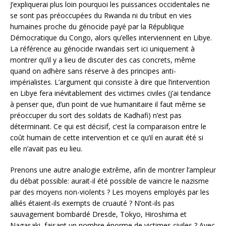
J’expliquerai plus loin pourquoi les puissances occidentales ne
se sont pas préoccupées du Rwanda ni du tribut en vies
humaines proche du génocide payé par la République
Démocratique du Congo, alors qu’elles interviennent en Libye.
La référence au génocide rwandais sert ici uniquement à
montrer qu’il y a lieu de discuter des cas concrets, même
quand on adhère sans réserve à des principes anti-
impérialistes. L’argument qui consiste à dire que l’intervention
en Libye fera inévitablement des victimes civiles (j’ai tendance
à penser que, d’un point de vue humanitaire il faut même se
préoccuper du sort des soldats de Kadhafi) n’est pas
déterminant. Ce qui est décisif, c’est la comparaison entre le
coût humain de cette intervention et ce qu’il en aurait été si
elle n’avait pas eu lieu.
Prenons une autre analogie extrême, afin de montrer l’ampleur
du débat possible: aurait-il été possible de vaincre le nazisme
par des moyens non-violents ? Les moyens employés par les
alliés étaient-ils exempts de cruauté ? N’ont-ils pas
sauvagement bombardé Dresde, Tokyo, Hiroshima et
Nagasaki, faisant un nombre énorme de victimes civiles ? Avec