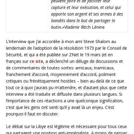
peuvent faire et de faciliter leur
capture et leur exécution, et celui qui
apporte son argent et ses armes à des
bandits dans le but de partager le
butin.»
Vladimir Illitch Lénine
L’interview que j’ai accordée à mon ami Steve Shalom au
lendemain de l’adoption de la résolution 1973 par le Conseil de
Sécurité, et qui a été publiée sur ZNet le 19 mars (et en
français sur
ce site,
a déclenché un déluge de discussions et
de commentaires de toutes sortes: amicaux, inamicaux,
franchement d’accord, moyennement d’accord, poliment
critiques ou frénétiquement hostiles – bien au-delà de ce que
tout ce à quoi j’aurais pu m’attendre, et d’autant plus que cette
interview a été traduite et diffusée dans plusieurs langues. Si
l’importance de ces réactions a une quelconque signification,
c’est que les gens ont senti qu’il y avait là un enjeu. C’est
pourquoi il faut en discuter.
Le débat sur la Libye est légitime et nécessaire pour tous ceux
qui partagent une position anti-impérialiste, à moins de penser