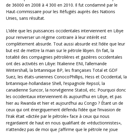
de 36000 en 2008 à 4 300 en 2010. Il fut condamné par le
Haut-commissaire pour les Réfugiés auprès des Nations
Unies, sans résultat.
L’idée que les puissances occidentales interviennent en Libye
pour renverser un régime contraire à leur intérêt est
complètement absurde. Tout aussi absurde est l’idée que leur
but est de mettre la main sur le pétrole libyen. En fait, la
totalité des compagnies pétrolières et gazières occidentales
ont des activités en Libye: l’italienne ENI, l’allemande
Wintershall, la britannique BP, les françaises Total et GDF
Suez, les états-uniennes ConocoPhillips, Hess et Occidental, la
britannique-hollandaise Shell, l’espagnole Repsol, la
canadienne Suncor, la norvégienne Statoil, etc. Pourquoi donc
les occidentaux interviennent-ils aujourd’hui en Libye, et pas
hier au Rwanda et hier et aujourd’hui au Congo ? Étant un de
ceux qui ont énergiquement défendu l’idée que l’invasion de
l’Irak était «dictée par le pétrole» face à ceux qui nous
regardaient de haut en nous qualifiant de «réductionnistes»,
n’attendez pas de moi que j’affirme que le pétrole ne joue