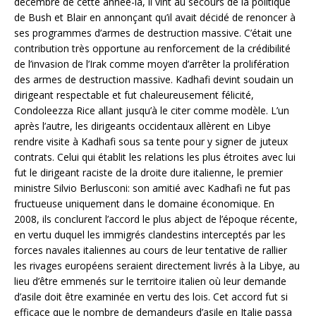
décembre de cette année-là, il vint au secours de la politique
de Bush et Blair en annonçant qu’il avait décidé de renoncer à
ses programmes d’armes de destruction massive. C’était une
contribution très opportune au renforcement de la crédibilité
de l’invasion de l’Irak comme moyen d’arrêter la prolifération
des armes de destruction massive. Kadhafi devint soudain un
dirigeant respectable et fut chaleureusement félicité,
Condoleezza Rice allant jusqu’à le citer comme modèle. L’un
après l’autre, les dirigeants occidentaux allèrent en Libye
rendre visite à Kadhafi sous sa tente pour y signer de juteux
contrats. Celui qui établit les relations les plus étroites avec lui
fut le dirigeant raciste de la droite dure italienne, le premier
ministre Silvio Berlusconi: son amitié avec Kadhafi ne fut pas
fructueuse uniquement dans le domaine économique. En
2008, ils conclurent l’accord le plus abject de l’époque récente,
en vertu duquel les immigrés clandestins interceptés par les
forces navales italiennes au cours de leur tentative de rallier
les rivages européens seraient directement livrés à la Libye, au
lieu d’être emmenés sur le territoire italien où leur demande
d’asile doit être examinée en vertu des lois. Cet accord fut si
efficace que le nombre de demandeurs d’asile en Italie passa