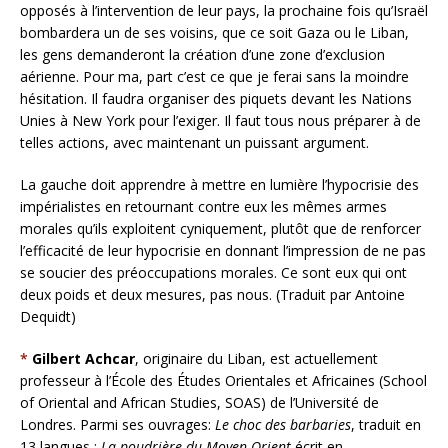
opposés à l’intervention de leur pays, la prochaine fois qu’Israël
bombardera un de ses voisins, que ce soit Gaza ou le Liban,
les gens demanderont la création d’une zone d’exclusion
aérienne. Pour ma, part c’est ce que je ferai sans la moindre
hésitation. Il faudra organiser des piquets devant les Nations
Unies à New York pour l’exiger. Il faut tous nous préparer à de
telles actions, avec maintenant un puissant argument.
La gauche doit apprendre à mettre en lumière l’hypocrisie des
impérialistes en retournant contre eux les mêmes armes
morales qu’ils exploitent cyniquement, plutôt que de renforcer
l’efficacité de leur hypocrisie en donnant l’impression de ne pas
se soucier des préoccupations morales. Ce sont eux qui ont
deux poids et deux mesures, pas nous. (Traduit par Antoine
Dequidt)
*
Gilbert Achcar
, originaire du Liban, est actuellement
professeur à l’École des Études Orientales et Africaines (School
of Oriental and African Studies, SOAS) de l’Université de
Londres. Parmi ses ouvrages:
Le choc des barbaries
, traduit en
13 langues ;
La poudrière du Moyen-Orient
écrit en