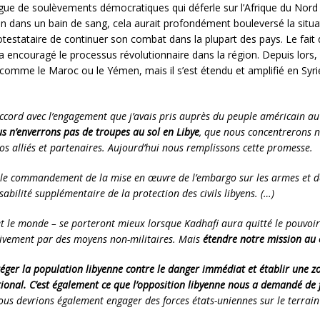
 vague de soulèvements démocratiques qui déferle sur l’Afrique du Nord
en dans un bain de sang, cela aurait profondément bouleversé la situat
testataire de continuer son combat dans la plupart des pays. Le fait
 a encouragé le processus révolutionnaire dans la région. Depuis lor
s comme le Maroc ou le Yémen, mais il s’est étendu et amplifié en Syri
.
accord avec l’engagement que j’avais pris auprès du peuple américain au 
s n’enverrons pas de troupes au sol en Libye
, que nous concentrerons n
os alliés et partenaires. Aujourd’hui nous remplissons cette promesse.
ris le commandement de la mise en œuvre de l’embargo sur les armes et d
abilité supplémentaire de la protection des civils libyens. (…)
– et le monde – se porteront mieux lorsque Kadhafi aura quitté le pouvo
 activement par des moyens non-militaires. Mais
étendre notre mission au 
téger la population libyenne contre le danger immédiat et établir une zo
tional. C’est également ce que l’opposition libyenne nous a demandé de 
ous devrions également engager des forces états-uniennes sur le terrain