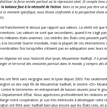
 d’utiliser la force armée partout où la répression sévit. Et compte tenu 
la balance face à la nécessité de l’action
. Mais ce ne peut pas être un 
e, à ce moment spécifique, nous étions confrontés à la perspective d’une 
r).
end franchement le dessus par rapport aux valeurs. La vérité est que l
rventions. Les valeurs ne sont que secondaires, quand il ne s’agit p
s militaires états-uniennes. Les intérêts des États-Unis peuvent parf
s à la Seconde Guerre mondiale, mais la plupart de ces interventions 
nnombrables fois lorsqu’elles n’étaient pas en adéquation avec leurs in
n libyenne est sous l’autorité d’un tyran, Mouammar Kadhafi. Il a privé 
ranger et terrorisé des innocents partout dans le monde, y compris des 
nis ont flirté sans vergogne avec le tyran depuis 2003. Pas seulement l
shington un des sept fils de Mouammar Kadhafi, le sinistre «Dr» Moata
rre contre le terrorisme» en entreprenant de basses œuvres pour le gou
, au Département d’État. Nous apprécions profondément les relations en
rgir notre coopération. Je suis très intéressée à développer cette rela
gton ont flirté avec Kadhafi bien plus encore que les États-Unis, en par