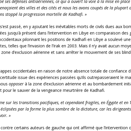
pé ses défenses antiaériennes, ce qui a ouvert la voie à la mise en plac
menaçaient des villes et des cités et nous les avons coupés de la plupart
ons stoppé la progression mortelle de Kadhafi. »
 s’est passé, en y ajoutant les inévitables morts de civils dues aux bo
itées jusqu’à présent dans l’intervention en Libye en comparaison des
 occidentaux pilonnant les positions de Kadhafi en Libye a soulevé un
tes, telles que l’invasion de l’Irak en 2003. Mais il n’y avait aucun
one d’exclusion aérienne et sans arrêter le mouvement de ses blind
rappes occidentales en raison de notre absence totale de confiance 
certitude issue des expériences passées qu’ils outrepasseraient le m
 nous
opposer
à la zone d’exclusion aérienne et au bombardement initi
t pour le sauver de la vengeance meurtrière de Kadhafi.
 sur les transitions pacifiques, et cependant fragiles, en Égypte et en
 éclipsées par la forme la plus sombre de la dictature, car les dirigeants
oir. »
ontre certains auteurs de gauche qui ont affirmé que l’intervention o