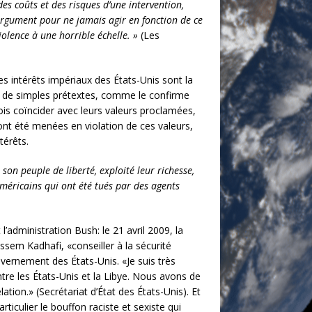
des coûts et des risques d’une intervention,
argument pour ne jamais agir en fonction de ce
violence à une horrible échelle. »
(Les
es intérêts impériaux des États-Unis sont la
as de simples prétextes, comme le confirme
ois coïncider avec leurs valeurs proclamées,
ont été menées en violation de ces valeurs,
térêts.
son peuple de liberté, exploité leur richesse,
Américains qui ont été tués par des agents
’administration Bush: le 21 avril 2009, la
ssem Kadhafi, «conseiller à la sécurité
vernement des États-Unis. «Je suis très
tre les États-Unis et la Libye. Nous avons de
tion.» (Secrétariat d’État des États-Unis). Et
ticulier le bouffon raciste et sexiste qui