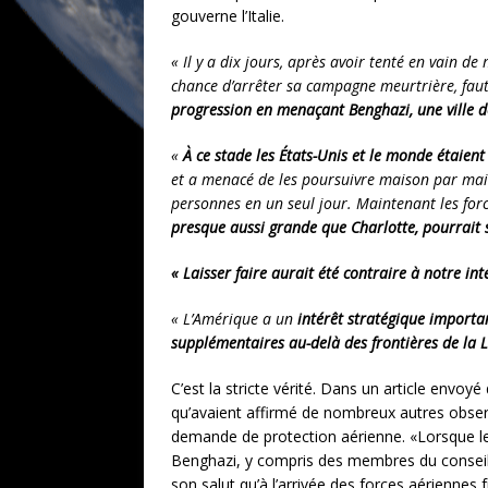
gouverne l’Italie.
« Il y a dix jours, après avoir tenté en vain d
chance d’arrêter sa campagne meurtrière, faut
progression en menaçant Benghazi, une ville
«
À ce stade les États-Unis et le monde étaient
et a menacé de les poursuivre maison par maiso
personnes en un seul jour. Maintenant les forc
presque aussi grande que Charlotte, pourrait s
« Laisser faire aurait été contraire à notre in
« L’Amérique a un
intérêt stratégique import
supplémentaires au-delà des frontières de la 
C’est la stricte vérité. Dans un article envo
qu’avaient affirmé de nombreux autres observ
demande de protection aérienne. «Lorsque les 
Benghazi, y compris des membres du conseil m
son salut qu’à l’arrivée des forces aériennes