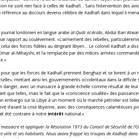
on ne sont rien face à celles de Kadhafi… Sans l’intervention des avi
 référence au discours devenu célèbre de Kadhafi dans lequel il menaç
 journal londonien en langue arabe
al-Quds al-Arabi
, Abdul-Bari Atwan,
fi par rapport au soulèvement. «L’armement des rebelles, particulièrem
elui des forces fidèles au dirigeant libyen… Le colonel Kadhafi a disso
 Omar al-Mihayshi, et l’a remplacée par des milices armées commandé
ce.»
plus pour que les forces de Kadhafi prennent Benghazi et se livrent à 
erselle», mettant ainsi les gouvernements occidentaux dans la difficile 
 danger, avec un massacre à grande échelle comme résultat de leur in
tant que telles, mais le fait que la «conscience souillée» des puissance
 un embargo sur la Libye à un moment où le marché pétrolier est telle
evé d’avant la crise libyenne, avec des conséquences calamiteuses po
it été contraire à notre
intérêt
national.»
r le massacre et appliquer la Résolution 1973 du Conseil de Sécurité de l
 ville et ses habitants. Nous avons frappé les troupes de Kadhafi dans 