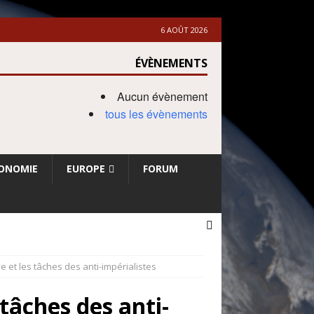
6 AOÛT 2026
ÉVÈNEMENTS
Aucun évènement
tous les évènements
ONOMIE
EUROPE
FORUM
 et les tâches des anti-impérialistes
tâches des anti-