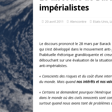
[ 17 juillet 2026 ]
«Le discours de T
impérialistes
et une menace»
ETATS-UNIS
[ 17 juillet 2026 ]
Iran. Le retour de
20 avril 2011
Alencontre
Etats-Unis
,
L
[ 14 juin 2020 ]
Brésil. Les vies noi
* LA UNE
Le discours prononcé le 28 mars par Barack Ob
qui s’est développé dans le mouvement anti-gu
l’habituelle rhétorique grandiloquente et cr
débouchant sur une évaluation de la situation
anti-impérialistes.
« Conscients des risques et du coût d’une int
du monde. Mais quand
nos intérêts et nos va
« Certains se demandent pourquoi l’Amérique d
dans le monde où des civils innocents sont co
surtout quand nous avons tant de problèmes u