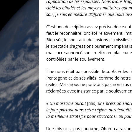
l’opposition de les repousser. Nous avons frap
ciblé les blindés et les moyens militaires qui 
soir, je suis en mesure d’affirmer que nous av
C’est une description assez précise de ce qui
faut le reconnaître, ont été relativement lim
Bien sûr, le spectacle des avions et missiles
le spectacle d’agressions purement impérialis
massacre annoncé sans mettre en place une z
contrôlées par le soulèvement.
Il ne nous était pas possible de
soutenir
les f
Pentagone et de ses alliés, comme de notre 
civiles. Mais nous ne pouvions pas non plus
réclamées avec insistance par le soulèvemen
« Un massacre aurait
[mis]
une pression énorme
le jour partout dans cette région, auraient été
la meilleure stratégie pour s’accrocher au pouv
Une fois n’est pas coutume, Obama a raison c