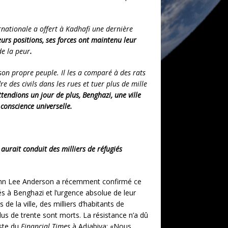
ernationale a offert à Kadhafi une dernière
eurs positions, ses forces ont maintenu leur
de la peur
.
 son propre peuple. Il les a comparé à des rats
 des civils dans les rues et tuer plus de mille
tendions un jour de plus, Benghazi, une ville
conscience universelle.
urait conduit des milliers de réfugiés
, John Lee Anderson a récemment confirmé ce
és à Benghazi et l’urgence absolue de leur
e la ville, des milliers d’habitants de
us de trente sont morts. La résistance n’a dû
iste du
Financial Times
à Adjabiya: «Nous