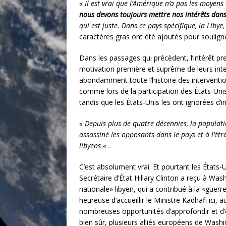
« Il est vrai que l’Amérique n’a pas les moyens
nous devons toujours mettre nos intérêts dans 
qui est juste. Dans ce pays spécifique, la Liby
caractères gras ont été ajoutés pour souligne
Dans les passages qui précèdent, l’intérêt pr
motivation première et suprême de leurs inte
abondamment toute l’histoire des intervention
comme lors de la participation des États-Uni
tandis que les États-Unis les ont ignorées d’i
« Depuis plus de quatre décennies, la populatio
assassiné les opposants dans le pays et à l’ét
libyens « .
C’est absolument vrai. Et pourtant les États-U
Secrétaire d’État Hillary Clinton a reçu à Wa
nationale» libyen, qui a contribué à la «gue
heureuse d’accueillir le Ministre Kadhafi ici
nombreuses opportunités d’approfondir et d’éla
bien sûr, plusieurs alliés européens de Washin