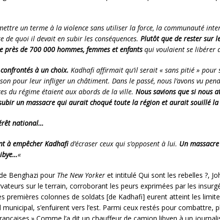
e mettre un terme à la violence sans utiliser la force, la communauté int
e de quoi il devait en subir les conséquences.
Plutôt que de rester sur l
 de près de 700 000 hommes, femmes et enfants
qui voulaient se libérer 
 confrontés à un choix.
Kadhafi affirmait qu’il serait « sans pitié » pour
n pour leur infliger un châtiment. Dans le passé, nous l’avons vu pendre
es du régime étaient aux abords de la ville.
Nous savions que si nous at
ubir un massacre qui aurait choqué toute la région et aurait souillé la 
térêt national…
ant à empêcher Kadhafi
d’écraser ceux qui s’opposent à lui.
Un massacre a
Libye…
«
yé de Benghazi pour
The New Yorker
et intitulé Qui sont les rebelles ?
ateurs sur le terrain, corroborant les peurs exprimées par les insurg
premières colonnes de soldats [de Kadhafi] eurent atteint les limites d
unicipal, s’enfuirent vers l’est. Parmi ceux restés pour combattre, pl
 françaises.» Comme l’a dit un chauffeur de camion libyen à un journal