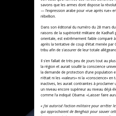
savons que les armes dont dispose la révoluti
— l’expression arabe pour «rue après rue» en
rébellion.
Dans son éditorial du numéro du 28 mars du
raisons de la supériorité militaire de Kadha
orientale, est extrêmement faible comparé à c
après la tentative de coup d’état menée par
tribu afin de s’assurer de leur totale allégean
Il s’en fallait de très peu de jours tout au 
la région et aurait souillé la conscience univ
la demande de protection d’une population en
n’était ni les «valeurs» ni la «conscience» en 
inactives, les aurait contraintes à proclamer
un niveau encore supérieur au niveau déjà él
comme l’a indiqué Obama: «Laisser faire aura
« J’ai autorisé l’action militaire pour arrête
qui approchaient de Benghazi pour sauver cette