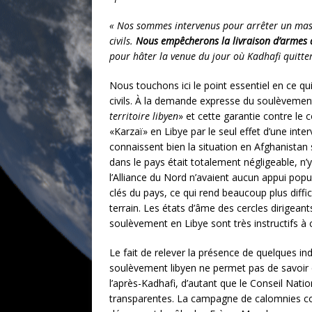
« Nos sommes intervenus pour arrêter un massac
civils.
Nous empêcherons la livraison d’armes
pour hâter la venue du jour où Kadhafi quitter
Nous touchons ici le point essentiel en ce qu
civils. À la demande expresse du soulèvement,
territoire libyen
» et cette garantie contre le 
«Karzaï» en Libye par le seul effet d’une int
connaissent bien la situation en Afghanistan 
dans le pays était totalement négligeable, n’
l’Alliance du Nord n’avaient aucun appui popul
clés du pays, ce qui rend beaucoup plus diffic
terrain. Les états d’âme des cercles dirigeant
soulèvement en Libye sont très instructifs à c
Le fait de relever la présence de quelques ind
soulèvement libyen ne permet pas de savoir qu
l’après-Kadhafi, d’autant que le Conseil Nat
transparentes. La campagne de calomnies cont