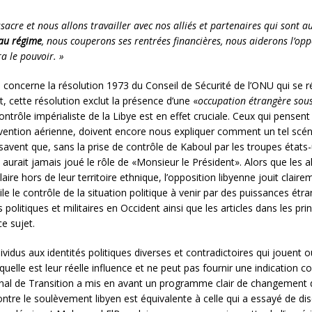
re et nous allons travailler avec nos alliés et partenaires qui sont au
 au régime
, nous couperons ses rentrées financières, nous aiderons l’opp
a le pouvoir. »
i concerne la résolution 1973 du Conseil de Sécurité de l’ONU qui se ré
 cette résolution exclut la présence d’une «
occupation étrangère sous
contrôle impérialiste de la Libye est en effet cruciale. Ceux qui pense
ervention aérienne, doivent encore nous expliquer comment un tel scén
savent que, sans la prise de contrôle de Kaboul par les troupes états-
y aurait jamais joué le rôle de «Monsieur le Président». Alors que les
aire hors de leur territoire ethnique, l’opposition libyenne jouit clair
ile le contrôle de la situation politique à venir par des puissances étr
s politiques et militaires en Occident ainsi que les articles dans les p
e sujet.
ividus aux identités politiques diverses et contradictoires qui jouent 
elle est leur réelle influence et ne peut pas fournir une indication c
ional de Transition a mis en avant un programme clair de changement d
re le soulèvement libyen est équivalente à celle qui a essayé de dis