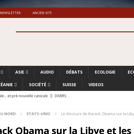
NEWSLETTER
ANCIEN SITE
ASIE
AUDIO
DÉBATS
ECOLOGIE
EC
ÉANIE
SOCIÉTÉ
SUISSE
VIDEOS
le… et pré-nouvelle canicule
DIVERS
Dossier. «Le message de Makerfield» (1)
GRANDE-BRETAGNE
DU NORD
ETATS-UNIS
Le discours de Barack Obama sur la Libye
 «Accentuation du nettoyage ethnique en Cisjordanie et à Gaza
ISRAËL
ck Obama sur la Libye et les 