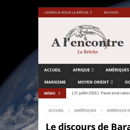
CAHIERS & REVUE LA BRÈCHE
ARCHIVES
ACCUEIL
AFRIQUE
AMÉRIQUES
MARXISME
MOYEN ORIENT
OC
[ 21 juillet 2026 ]
Pause post-canicu
MÉMO
[ 20 juillet 2026 ]
Grande-Bretagne-
ACCUEIL
AMÉRIQUES
AMÉRIQUE 
[ 18 juillet 2026 ]
Israël-Palestine.
avant les élections du 27 octobre»
Le discours de Bara