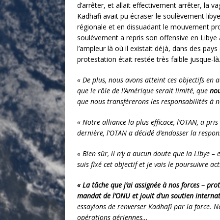
d’arrêter, et allait effectivement arrêter, la
Kadhafi avait pu écraser le soulèvement liby
régionale et en dissuadant le mouvement pro
soulèvement a repris son offensive en Libye
l’ampleur là où il existait déjà, dans des pay
protestation était restée très faible jusque-là
« De plus, nous avons atteint ces objectifs en 
que le rôle de l’Amérique serait limité, que
nou
que nous transférerons les responsabilités à n
« Notre alliance la plus efficace, l’OTAN, a p
dernière, l’OTAN a décidé d’endosser la respons
« Bien sûr, il n’y a aucun doute que la Libye 
suis fixé cet objectif et je vais le poursuivre
« La tâche que j’ai assignée à nos forces – pro
mandat de l’ONU et jouit d’un soutien interna
essayions de renverser Kadhafi par la force. N
opérations aériennes…