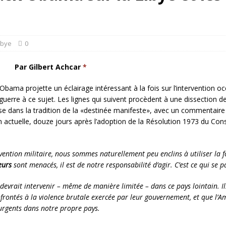
rump sur la “fraude électorale” était une blague de mauvais goût…
 l’option militaire
ETATS-UNIS
ibye
0
res comptent: l’urgence de la démilitarisation de la Police militaire
Par Gilbert Achcar
*
ama projette un éclairage intéressant à la fois sur l’intervention oc
erre à ce sujet. Les lignes qui suivent procèdent à une dissection de
euse dans la tradition de la «destinée manifeste», avec un commentair
 actuelle, douze jours après l’adoption de la Résolution 1973 du Cons
ervention militaire, nous sommes naturellement peu enclins à utiliser l
leurs
sont menacés, il est de notre responsabilité d’agir. C’est ce qui se
evrait intervenir – même de manière limitée – dans ce pays lointain. Il
nfrontés à la violence brutale exercée par leur gouvernement, et que l’
rgents dans notre propre pays.