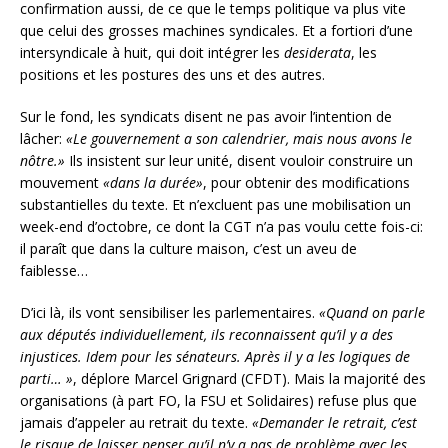
confirmation aussi, de ce que le temps politique va plus vite
que celui des grosses machines syndicales. Et a fortiori d’une
intersyndicale à huit, qui doit intégrer les
desiderata
, les
positions et les postures des uns et des autres.
Sur le fond, les syndicats disent ne pas avoir l’intention de
lâcher:
«Le gouvernement a son calendrier, mais nous avons le
nôtre.»
Ils insistent sur leur unité, disent vouloir construire un
mouvement
«dans la durée»
, pour obtenir des modifications
substantielles du texte. Et n’excluent pas une mobilisation un
week-end d’octobre, ce dont la CGT n’a pas voulu cette fois-ci:
il paraît que dans la culture maison, c’est un aveu de
faiblesse…
D’ici là, ils vont sensibiliser les parlementaires.
«Quand on parle
aux députés individuellement, ils reconnaissent qu’il y a des
injustices. Idem pour les sénateurs. Après il y a les logiques de
parti… »
, déplore Marcel Grignard (CFDT). Mais la majorité des
organisations (à part FO, la FSU et Solidaires) refuse plus que
jamais d’appeler au retrait du texte.
«Demander le retrait, c’est
le risque de laisser penser qu’il n’y a pas de problème avec les