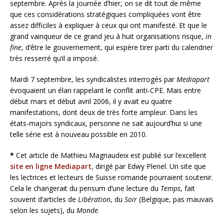
septembre. Après la journée d’hier, on se dit tout de même
que ces considérations stratégiques compliquées vont être
assez difficiles à expliquer à ceux qui ont manifesté. Et que le
grand vainqueur de ce grand jeu à huit organisations risque,
in
fine
, d’être le gouvernement, qui espère tirer parti du calendrier
très resserré qu’il a imposé.
Mardi 7 septembre, les syndicalistes interrogés par
Mediapart
évoquaient un élan rappelant le conflit anti-CPE. Mais entre
début mars et début avril 2006, il y avait eu quatre
manifestations, dont deux de très forte ampleur. Dans les
états-majors syndicaux, personne ne sait aujourd’hui si une
telle série est à nouveau possible en 2010.
*
Cet article de Mathieu Magnaudeix est publié sur l’excellent
site en ligne Mediapart
, dirigé par Edwy Plenel. Un site que
les lectrices et lecteurs de Suisse romande pourraient soutenir.
Cela le changerait du pensum d’une lecture du
Temps
, fait
souvent d’articles de
Libération
, du
Soir
(Belgique, pas mauvais
selon les sujets), du
Monde
.