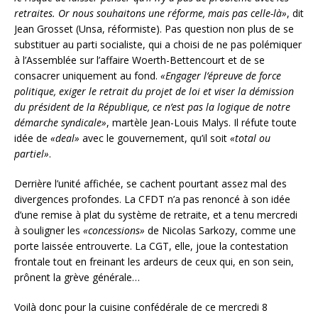
retraites. Or nous souhaitons une réforme, mais pas celle-là»
, dit
Jean Grosset (Unsa, réformiste). Pas question non plus de se
substituer au parti socialiste, qui a choisi de ne pas polémiquer
à l’Assemblée sur l’affaire Woerth-Bettencourt et de se
consacrer uniquement au fond.
«Engager l’épreuve de force
politique, exiger le retrait du projet de loi et viser la démission
du président de la République, ce n’est pas la logique de notre
démarche syndicale»
, martèle Jean-Louis Malys. Il réfute toute
idée de
«deal»
avec le gouvernement, qu’il soit
«total ou
partiel»
.
Derrière l’unité affichée, se cachent pourtant assez mal des
divergences profondes. La CFDT n’a pas renoncé à son idée
d’une remise à plat du système de retraite, et a tenu mercredi
à souligner les
«concessions»
de Nicolas Sarkozy, comme une
porte laissée entrouverte. La CGT, elle, joue la contestation
frontale tout en freinant les ardeurs de ceux qui, en son sein,
prônent la grève générale…
Voilà donc pour la cuisine confédérale de ce mercredi 8