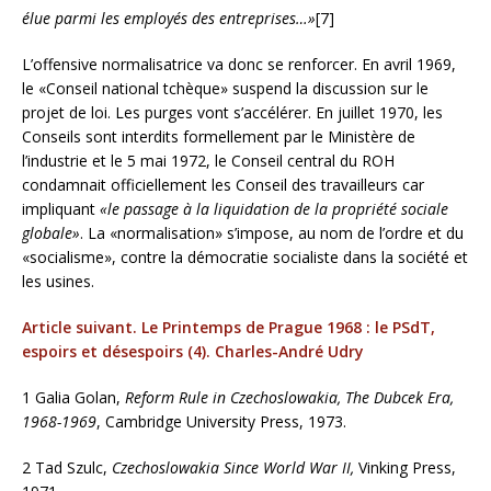
élue parmi les employés des entreprises…»
[7]
L’offensive normalisatrice va donc se renforcer. En avril 1969,
le «Conseil national tchèque» suspend la discussion sur le
projet de loi. Les purges vont s’accélérer. En juillet 1970, les
Conseils sont interdits formellement par le Ministère de
l’industrie et le 5 mai 1972, le Conseil central du ROH
condamnait officiellement les Conseil des travailleurs car
impliquant
«le passage à la liquidation de la propriété sociale
globale»
. La «normalisation» s’impose, au nom de l’ordre et du
«socialisme», contre la démocratie socialiste dans la société et
les usines.
Article suivant. Le Printemps de Prague 1968 : le PSdT,
espoirs et désespoirs (4). Charles-André Udry
1
Galia Golan,
Reform Rule in Czechoslowakia, The Dubcek Era,
1968-1969
, Cambridge University Press, 1973.
2
Tad Szulc,
Czechoslowakia Since World War II,
Vinking Press,