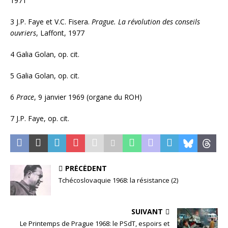
1971
3
J.P. Faye et V.C. Fisera.
Prague. La révolution des conseils
ouvriers
, Laffont, 1977
4
Galia Golan, op. cit.
5
Galia Golan, op. cit.
6
Prace
, 9 janvier 1969 (organe du ROH)
7
J.P. Faye, op. cit.
PRÉCÉDENT
Tchécoslovaquie 1968: la résistance (2)
SUIVANT
Le Printemps de Prague 1968: le PSdT, espoirs et