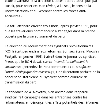
«conservateurs» et la direction Dubcek d’après-août, puis par
Husak, pour briser cet élan révèle, à lui seul, le sens de la
«normalisation» et du «combat contre les forces anti-
socialistes».
Il a fallu attendre environ trois mois, après janvier 1968, pour
que les travailleurs commencent à s’engager dans la brèche
ouverte par la crise au sommet du parti.
La direction du Mouvement des syndicats révolutionnaires
(ROH) était peu encline aux réformes. Son secrétaire, Miroslav
Pastyrik, en janvier 1968, écrivait dans le journal du syndicat,
Prace
, que le ROH devait
«servir inconditionnellement le
socialisme»
(entendez: le Parti communiste) et
«renforcer
l’unité idéologique des masses
».[1] Une illustration parfaite de la
conception stalinienne du syndicat comme courroie de
transmission du parti.
La tendance de A. Novotny, bien ancrée dans l’appareil
syndical, fait campagne dans les entreprises contre les
réformateurs en dénonçant les effets potentiels des réformes